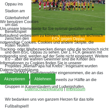
Oppau ins
Stadion am
Archiv 2019
2018
Güterbahnhof
Wir benutzen Cookies
Archiv 2018
um das
Um unsere Internetseite für Sie optimal gestalten und
Benefizspiel
fortlaufend verbessern zu können, verwenden wir technisch
Archiv 2017
zwischen den
FCK gegen Oppau
notwendige Cookies. Cookies und andere Skripte, die
Roten Teufeln
Archiv 2016
Tracking- oder Werbezwecken dienen oder die technisch nicht
und dem BSC Oppau zu sehen. Der 1. FCK gewann mit
notwendig sind, werden auf der Seite nicht eingesetzt. Weitere
8:0 – aber die wahren Gewinner sind die Kinder des
Archiv 2015
Informationen zu Cookies finden Sie in unserer
Projektes „Mama/Papa hat Krebs“: Insgesamt wurden
Datenschutzerklärung.
über 20.000 € Spendengelder eingenommen, die an das
Archiv 2014
Akzeptieren
Ablehnen
Projekt gespendet werden – jeweils zur Hälfte an die
Gruppen in Kaiserslautern und Ludwigshafen.
Datenschutzerklärung
|
Impressum
Wir bedanken uns von ganzem Herzen für das tolle
Fußballspiel!!