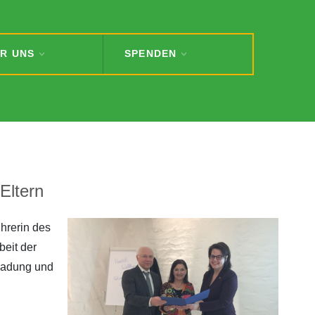
R UNS
SPENDEN
Eltern
hrerin des
beit der
nladung und