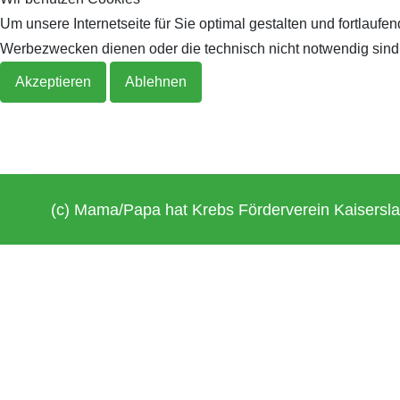
Um unsere Internetseite für Sie optimal gestalten und fortlau
Archiv 2019
2018
Werbezwecken dienen oder die technisch nicht notwendig sind, 
Akzeptieren
Ablehnen
Archiv 2018
Archiv 2017
Archiv 2016
(c) Mama/Papa hat Krebs Förderverein Kaisersla
Archiv 2015
Archiv 2014