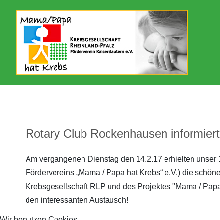
Aktuelles
Unser Förderverein
Botschafter/in
Spendenaktionen 2021
2026
2026
Archiv 2026
Flyer
Unterstützer
Spendenaktionen 2022
2025
2025
Archiv 2025
Krebsgesellschaft RLP
Lautrer Lebenslauf
Spendenaktionen 2023
2024
Archiv 2024
Newsletter
Lautrer Spendenschwimmen
Spendenaktionen 2024
2023
Rotary Club Rockenhausen informiert 
Archiv 2023
Kreativgruppe
Spendenaktionen 2025
2022
Am vergangenen Dienstag den 14.2.17 erhielten unser 1.
Archiv 2022
Videos
Betterplace
2021
Fördervereins „Mama / Papa hat Krebs“ e.V.) die schön
Krebsgesellschaft RLP und des Projektes "Mama / Papa 
Archiv 2021
Mitgliedschaft
Spenden statt Verschenken
2020
den interessanten Austausch!
Archiv 2020
Kontakt
2019
Wir benutzen Cookies