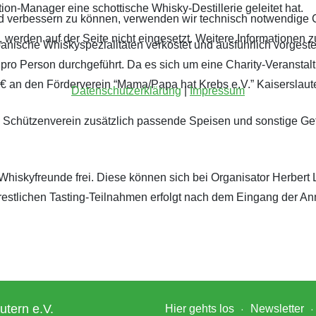
on-Manager eine schottische Whisky-Destillerie geleitet hat.
fend verbessern zu können, verwenden wir technisch notwendige 
werden auf der Seite nicht eingesetzt. Weitere Informationen z
anische Whiskyspezialitäten verkostet und ausführlich vorgestel
pro Person durchgeführt. Da es sich um eine Charity-Veranstalt
 € an den Förderverein “Mama/Papa hat Krebs e.V.” Kaiserslaut
Datenschutzerklärung
|
Impressum
Schützenverein zusätzlich passende Speisen und sonstige Getr
 Whiskyfreunde frei. Diese können sich bei Organisator Herbert
 restlichen Tasting-Teilnahmen erfolgt nach dem Eingang der A
utern e.V.
Hier gehts los
Newsletter