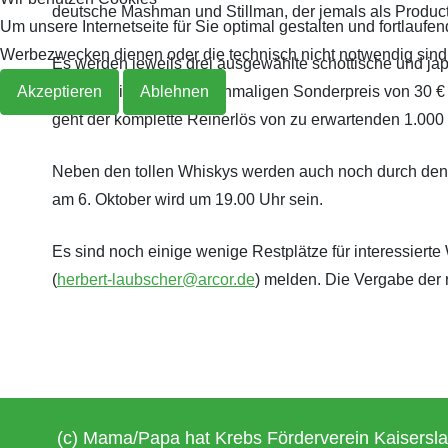
deutsche Mashman und Stillman, der jemals als Producti
Um unsere Internetseite für Sie optimal gestalten und fortlau
Archiv 2019
2018
Werbezwecken dienen oder die technisch nicht notwendig sind, 
Es werden jeweils drei ausgewählte schottische und jap
Tasting wird zu einem einmaligen Sonderpreis von 30 € 
Akzeptieren
Ablehnen
Archiv 2018
geht der komplette Reinerlös von zu erwartenden 1.000
Archiv 2017
Neben den tollen Whiskys werden auch noch durch den 
am 6. Oktober wird um 19.00 Uhr sein.
Archiv 2016
Es sind noch einige wenige Restplätze für interessierte
Archiv 2015
(
herbert-laubscher@arcor.de
) melden. Die Vergabe der
Archiv 2014
(c) Mama/Papa hat Krebs Förderverein Kaisersla