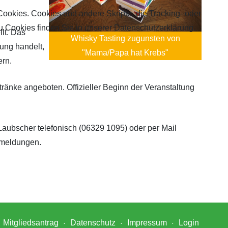
Cookies. Cookies und andere Skripte, die Tracking- oder
u Cookies finden Sie in unserer Datenschutzerklärung.
lt. Das
Whisky Tasting zugunsten von
ung handelt,
"Mama/Papa hat Krebs"
ern.
änke angeboten. Offizieller Beginn der Veranstaltung
 Laubscher telefonisch (06329 1095) oder per Mail
nmeldungen.
Mitgliedsantrag
Datenschutz
Impressum
Login