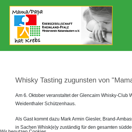
Aktuelles
Unser Förderverein
Botschafter/in
Spendenaktionen 2021
2026
2026
Archiv 2026
Flyer
Unterstützer
Spendenaktionen 2022
2025
2025
Archiv 2025
Krebsgesellschaft RLP
Lautrer Lebenslauf
Spendenaktionen 2023
2024
Archiv 2024
Newsletter
Lautrer Spendenschwimmen
Spendenaktionen 2024
2023
Whisky Tasting zugunsten von "Mama/
Archiv 2023
Kreativgruppe
Spendenaktionen 2025
2022
Am 6. Oktober veranstaltet der Glencairn Whisky-Club
Archiv 2022
Videos
Betterplace
2021
Weidenthaler Schützenhaus.
Archiv 2021
Mitgliedschaft
Spenden statt Verschenken
2020
Als Gast kommt dazu Mark Armin Giesler, Brand-Ambas
in Sachen Whisk(e)y zuständig für den gesamten süddeuts
Archiv 2020
Kontakt
2019
Wir benutzen Cookies