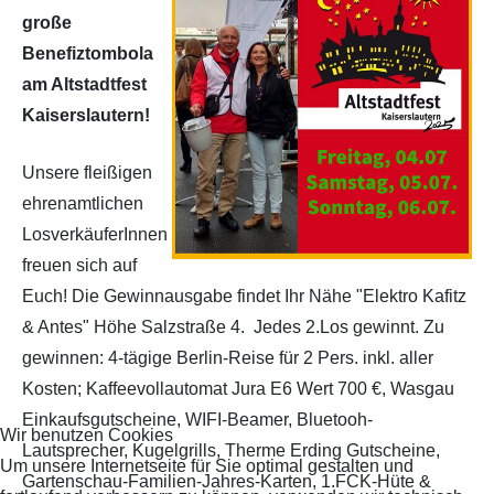
große
Benefiztombola
am Altstadtfest
Kaiserslautern!
Unsere fleißigen
ehrenamtlichen
LosverkäuferInnen
freuen sich auf
Euch! Die Gewinnausgabe findet Ihr Nähe "Elektro Kafitz
& Antes" Höhe Salzstraße 4. Jedes 2.Los gewinnt. Zu
gewinnen: 4-tägige Berlin-Reise für 2 Pers. inkl. aller
Kosten; Kaffeevollautomat Jura E6 Wert 700 €, Wasgau
Einkaufsgutscheine, WIFI-Beamer, Bluetooh-
Wir benutzen Cookies
Lautsprecher, Kugelgrills, Therme Erding Gutscheine,
Um unsere Internetseite für Sie optimal gestalten und
Gartenschau-Familien-Jahres-Karten, 1.FCK-Hüte &