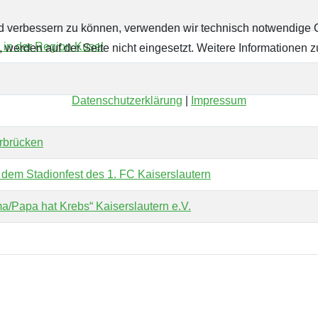
fend verbessern zu können, verwenden wir technisch notwendige 
 in der Region Kusel
werden auf der Seite nicht eingesetzt. Weitere Informationen z
Datenschutzerklärung
|
Impressum
rbrücken
dem Stadionfest des 1. FC Kaiserslautern
/Papa hat Krebs“ Kaiserslautern e.V.