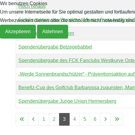
Wir benutzen Cookies
Hoch hinaus
Um unsere Internetseite für Sie optimal gestalten und fortlau
Archiv 2019
2018
Familienaktion des Projektes "Mama / Papa hat Krebs"
Werbezwecken dienen oder die technisch nicht notwendig sind, 
Archiv 2018
Akzeptieren
Ablehnen
Altstadtfest Kaiserslautern
Archiv 2017
Spendenübergabe Betzegebabbel
Archiv 2016
Spendenübergabe des FCK Fanclubs Westkurve Oste
„Werde Sonnenbrandschützer“ - Präventionsaktion auf 
Archiv 2015
Benefiz-Cup des Golfclub Barbarossa zugunsten „Mama
Archiv 2014
Spendenübergabe Junge Union Hermersberg
1
2
3
4
5
6