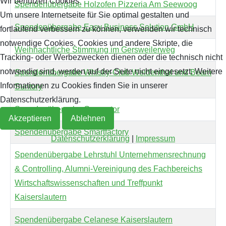
Wir benutzen Cookies
Spendenübergabe Holzofen Pizzeria Am Seewoog
Um unsere Internetseite für Sie optimal gestalten und
Archiv 2019
2018
Spendenübergabe Easy Business Solution GmbH
fortlaufend verbessern zu können, verwenden wir technisch
notwendige Cookies. Cookies und andere Skripte, die
Archiv 2018
Weihnachtliche Stimmung im Gersweilerweg
Tracking- oder Werbezwecken dienen oder die technisch nicht
notwendig sind, werden auf der Seite nicht eingesetzt. Weitere
Spendenübergabe Whisky-Club Weidenthal und Beam
Archiv 2017
Informationen zu Cookies finden Sie in unserer
Suntory
Datenschutzerklärung.
Archiv 2016
Spendenübergabe Generator
Akzeptieren
Ablehnen
Archiv 2015
Spendenübergabe Smartfactory
Datenschutzerklärung
|
Impressum
Archiv 2014
Spendenübergabe Lehrstuhl Unternehmensrechnung
& Controlling, Alumni-Vereinigung des Fachbereichs
Wirtschaftswissenschaften und Treffpunkt
Kaiserslautern
Spendenübergabe Celanese Kaiserslautern